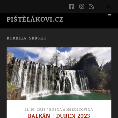
facebook
instagram
rss
PIŠTĚLÁKOVI.CZ
RUBRIKA:
SRBSKO
11. 10. 2023
/
BOSNA A HERCEGOVINA
BALKÁN | DUBEN 2023