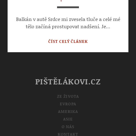
Balkán v autě Srdce mi zvesela tluče a celé mé
tělo začíná prostupovat nadšení. Je…
BALKÁN
ČÍST CELÝ ČLÁNEK
|
DUBEN
2023
PIŠTĚLÁKOVI.CZ
ZE ŽIVOTA
EVROPA
AMERIKA
ASIE
O NÁS
KONTAKT